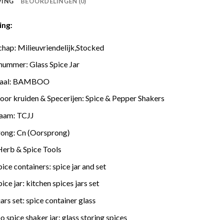
VING
BEOORDELINGEN (0)
ing:
chap:
Milieuvriendelijk,Stocked
nummer:
Glass Spice Jar
aal:
BAMBOO
oor kruiden & Specerijen:
Spice & Pepper Shakers
aam:
TCJJ
rong:
Cn (Oorsprong)
Herb & Spice Tools
pice containers:
spice jar and set
pice jar:
kitchen spices jars set
jars set:
spice container glass
 spice shaker jar:
glass storing spices