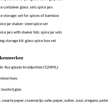
ce container glass:
sets spice jars
ce storage:
set for spices of bamboo
pice jar shaker:
steel spice set
pice jars with shaker lids:
spice jar sets
ng storage kit:
glass spice box set
tkenmerken
tie: 4oz glazen kruidpotten (120ML)
amboe hoes
 loodvrij glas
: zwarte peper, rozemarijn, salie, peper, suiker, zout, oregano, peter