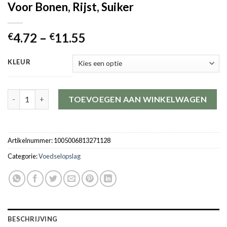
Voor Bonen, Rijst, Suiker
4.72
–
11.55
€
€
KLEUR
1 Pc Kleine Glazen Opslagpotten Met Luchtdichte Deksels, Koff
TOEVOEGEN AAN WINKELWAGEN
Artikelnummer:
1005006813271128
Categorie:
Voedselopslag
BESCHRIJVING