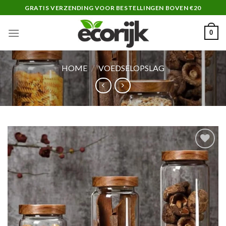
Skip
GRATIS VERZENDING VOOR BESTELLINGEN BOVEN €20
to
content
0
HOME
/
VOEDSELOPSLAG
Add to wishlist