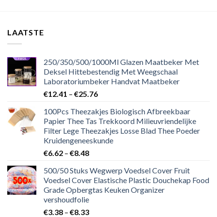
LAATSTE
250/350/500/1000Ml Glazen Maatbeker Met
Deksel Hittebestendig Met Weegschaal
Laboratoriumbeker Handvat Maatbeker
€
12.41
–
€
25.76
100Pcs Theezakjes Biologisch Afbreekbaar
Papier Thee Tas Trekkoord Milieuvriendelijke
Filter Lege Theezakjes Losse Blad Thee Poeder
Kruidengeneeskunde
€
6.62
–
€
8.48
500/50 Stuks Wegwerp Voedsel Cover Fruit
Voedsel Cover Elastische Plastic Douchekap Food
Grade Opbergtas Keuken Organizer
vershoudfolie
€
3.38
–
€
8.33