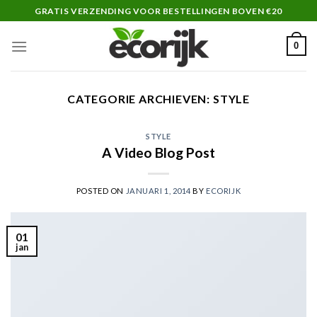
Skip
GRATIS VERZENDING VOOR BESTELLINGEN BOVEN €20
to
content
0
CATEGORIE ARCHIEVEN:
STYLE
STYLE
A Video Blog Post
POSTED ON
JANUARI 1, 2014
BY
ECORIJK
01
jan