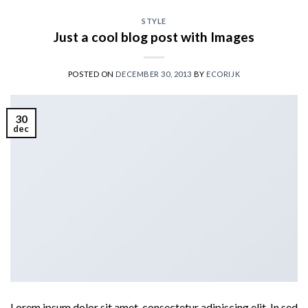
STYLE
Just a cool blog post with Images
POSTED ON
DECEMBER 30, 2013
BY
ECORIJK
30
dec
Lorem ipsum dolor sit amet, consectetur adipiscing elit. In sed