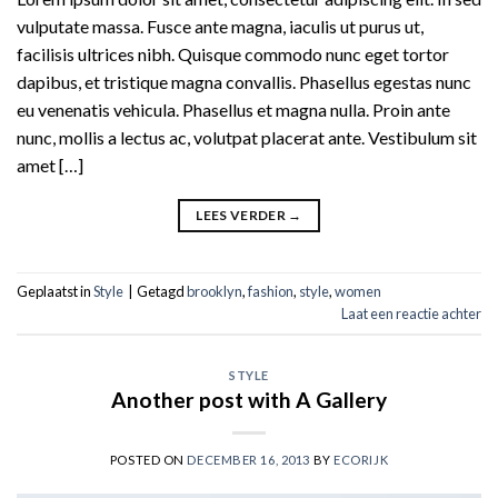
vulputate massa. Fusce ante magna, iaculis ut purus ut,
facilisis ultrices nibh. Quisque commodo nunc eget tortor
dapibus, et tristique magna convallis. Phasellus egestas nunc
eu venenatis vehicula. Phasellus et magna nulla. Proin ante
nunc, mollis a lectus ac, volutpat placerat ante. Vestibulum sit
amet […]
LEES VERDER
→
Geplaatst in
Style
|
Getagd
brooklyn
,
fashion
,
style
,
women
Laat een reactie achter
STYLE
Another post with A Gallery
POSTED ON
DECEMBER 16, 2013
BY
ECORIJK