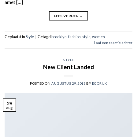
amet […]
LEES VERDER
→
Geplaatst in
Style
|
Getagd
brooklyn
,
fashion
,
style
,
women
Laat een reactie achter
STYLE
New Client Landed
POSTED ON
AUGUSTUS 29, 2013
BY
ECORIJK
29
aug