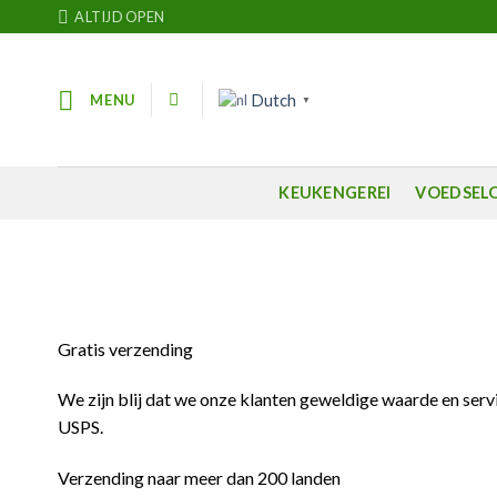
Skip
ALTIJD OPEN
to
content
Dutch
MENU
▼
KEUKENGEREI
VOEDSEL
Gratis verzending
We zijn blij dat we onze klanten geweldige waarde en serv
USPS.
Verzending naar meer dan 200 landen