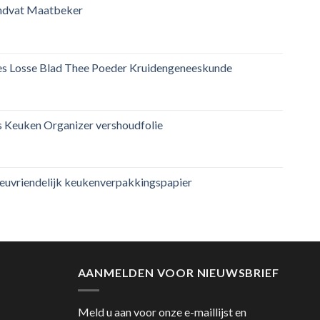
ndvat Maatbeker
jes Losse Blad Thee Poeder Kruidengeneeskunde
 Keuken Organizer vershoudfolie
ieuvriendelijk keukenverpakkingspapier
AANMELDEN VOOR NIEUWSBRIEF
Meld u aan voor onze e-maillijst en