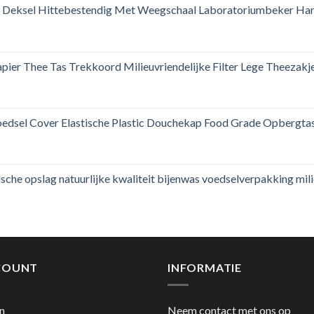
Deksel Hittebestendig Met Weegschaal Laboratoriumbeker Ha
ier Thee Tas Trekkoord Milieuvriendelijke Filter Lege Theezak
edsel Cover Elastische Plastic Douchekap Food Grade Opbergtas
che opslag natuurlijke kwaliteit bijenwas voedselverpakking mil
COUNT
INFORMATIE
n
Neem contact met ons op