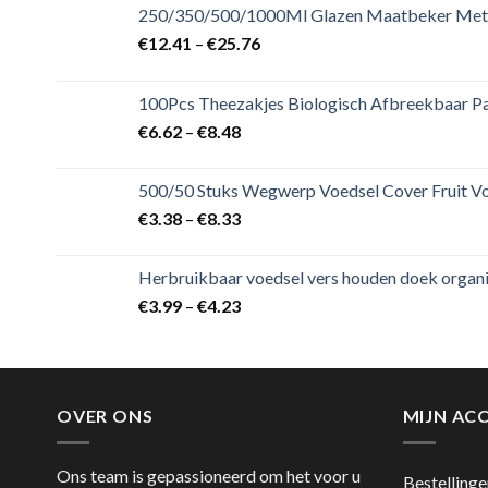
250/350/500/1000Ml Glazen Maatbeker Met 
€
12.41
–
€
25.76
100Pcs Theezakjes Biologisch Afbreekbaar Pap
€
6.62
–
€
8.48
500/50 Stuks Wegwerp Voedsel Cover Fruit Vo
€
3.38
–
€
8.33
Herbruikbaar voedsel vers houden doek organis
€
3.99
–
€
4.23
OVER ONS
MIJN AC
Ons team is gepassioneerd om het voor u
Bestellinge