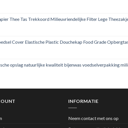
ier Thee Tas Trekkoord Milieuvriendelijke Filter Lege Theezak
edsel Cover Elastische Plastic Douchekap Food Grade Opbergtas
che opslag natuurlijke kwaliteit bijenwas voedselverpakking mil
COUNT
INFORMATIE
n
Neem contact met ons op