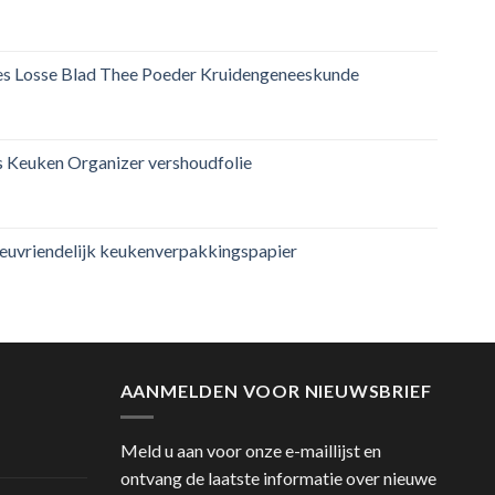
jes Losse Blad Thee Poeder Kruidengeneeskunde
 Keuken Organizer vershoudfolie
ieuvriendelijk keukenverpakkingspapier
AANMELDEN VOOR NIEUWSBRIEF
Meld u aan voor onze e-maillijst en
ontvang de laatste informatie over nieuwe