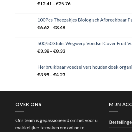
€
12.41
–
€
25.76
100Pcs Theezakjes Biologisch Afbreekbaar Pap
€
6.62
–
€
8.48
500/50 Stuks Wegwerp Voedsel Cover Fruit Vo
€
3.38
–
€
8.33
Herbruikbaar voedsel vers houden doek organis
€
3.99
–
€
4.23
OVER ONS
MIJN AC
Ons team is gepassioneerd om het voor u
Bestellinge
makkelijker te maken om online te