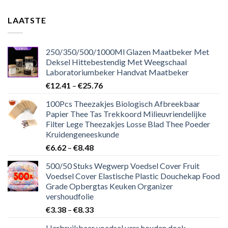
LAATSTE
250/350/500/1000Ml Glazen Maatbeker Met
Deksel Hittebestendig Met Weegschaal
Laboratoriumbeker Handvat Maatbeker
€
12.41
–
€
25.76
100Pcs Theezakjes Biologisch Afbreekbaar
Papier Thee Tas Trekkoord Milieuvriendelijke
Filter Lege Theezakjes Losse Blad Thee Poeder
Kruidengeneeskunde
€
6.62
–
€
8.48
500/50 Stuks Wegwerp Voedsel Cover Fruit
Voedsel Cover Elastische Plastic Douchekap Food
Grade Opbergtas Keuken Organizer
vershoudfolie
€
3.38
–
€
8.33
Herbruikbaar voedsel vers houden doek