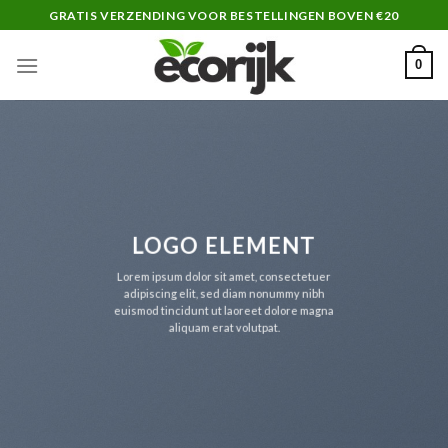
Skip
GRATIS VERZENDING VOOR BESTELLINGEN BOVEN €20
to
content
0
LOGO ELEMENT
Lorem ipsum dolor sit amet, consectetuer
adipiscing elit, sed diam nonummy nibh
euismod tincidunt ut laoreet dolore magna
aliquam erat volutpat.