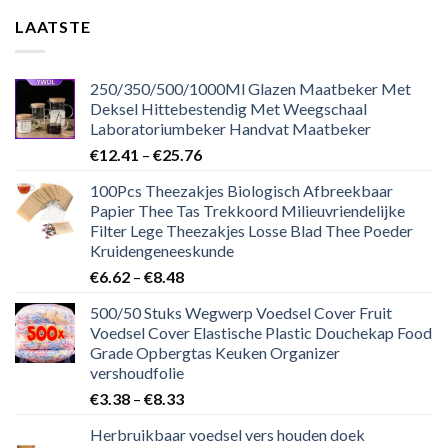
LAATSTE
250/350/500/1000Ml Glazen Maatbeker Met
Deksel Hittebestendig Met Weegschaal
Laboratoriumbeker Handvat Maatbeker
€
12.41
–
€
25.76
100Pcs Theezakjes Biologisch Afbreekbaar
Papier Thee Tas Trekkoord Milieuvriendelijke
Filter Lege Theezakjes Losse Blad Thee Poeder
Kruidengeneeskunde
€
6.62
–
€
8.48
500/50 Stuks Wegwerp Voedsel Cover Fruit
Voedsel Cover Elastische Plastic Douchekap Food
Grade Opbergtas Keuken Organizer
vershoudfolie
€
3.38
–
€
8.33
Herbruikbaar voedsel vers houden doek