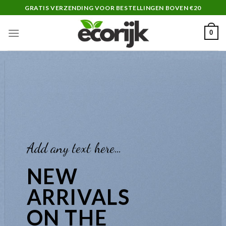
Skip
GRATIS VERZENDING VOOR BESTELLINGEN BOVEN €20
to
content
0
Add any text here…
NEW
ARRIVALS
ON THE